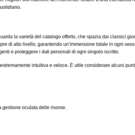
quotidiano.
guarda la varietà del catalogo offerto, che spazia dai classici gio
re di alto livello, garantendo un’immersione totale in ogni sessio
nti e proteggere i dati personali di ogni singolo iscritto.
a estremamente intuitiva e veloce. È utile considerare alcuni pun
 gestione oculata delle risorse.