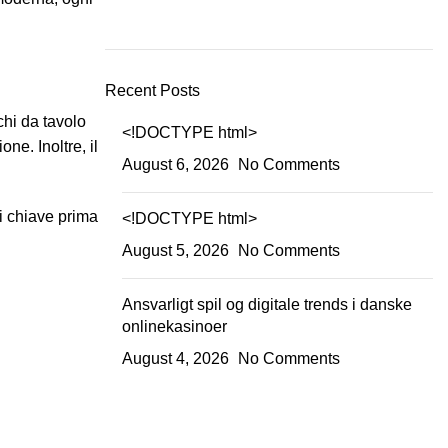
Recent Posts
chi da tavolo
<!DOCTYPE html>
ne. Inoltre, il
August 6, 2026
No Comments
ti chiave prima
<!DOCTYPE html>
August 5, 2026
No Comments
Ansvarligt spil og digitale trends i danske
onlinekasinoer
August 4, 2026
No Comments