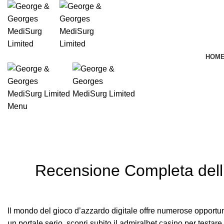
HOM
Menu
News
Recensione Completa dell’
Il mondo del gioco d’azzardo digitale offre numerose opportuni
un portale serio, scopri subito il
admiralbet casino
per testare