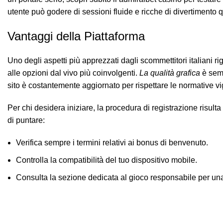
utente può godere di sessioni fluide e ricche di divertimento 
Vantaggi della Piattaforma
Uno degli aspetti più apprezzati dagli scommettitori italiani ri
alle opzioni dal vivo più coinvolgenti.
La qualità grafica
è semp
sito è costantemente aggiornato per rispettare le normative vige
Per chi desidera iniziare, la procedura di registrazione risult
di puntare:
Verifica sempre i termini relativi ai bonus di benvenuto.
Controlla la compatibilità del tuo dispositivo mobile.
Consulta la sezione dedicata al gioco responsabile per una