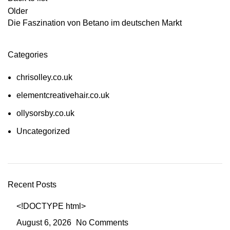
Older
Die Faszination von Betano im deutschen Markt
Categories
chrisolley.co.uk
elementcreativehair.co.uk
ollysorsby.co.uk
Uncategorized
Recent Posts
<!DOCTYPE html>
August 6, 2026
No Comments