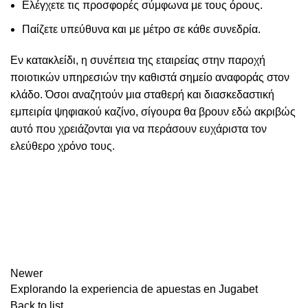
Ελέγχετε τις προσφορές σύμφωνα με τους όρους.
Παίζετε υπεύθυνα και με μέτρο σε κάθε συνεδρία.
Εν κατακλείδι, η συνέπεια της εταιρείας στην παροχή
ποιοτικών υπηρεσιών την καθιστά σημείο αναφοράς στον
κλάδο. Όσοι αναζητούν μια σταθερή και διασκεδαστική
εμπειρία ψηφιακού καζίνο, σίγουρα θα βρουν εδώ ακριβώς
αυτό που χρειάζονται για να περάσουν ευχάριστα τον
ελεύθερο χρόνο τους.
Newer
Explorando la experiencia de apuestas en Jugabet
Back to list