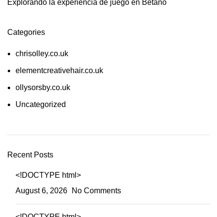
Explorando la experiencia de juego en Betano
Categories
chrisolley.co.uk
elementcreativehair.co.uk
ollysorsby.co.uk
Uncategorized
Recent Posts
<!DOCTYPE html>
August 6, 2026
No Comments
<!DOCTYPE html>