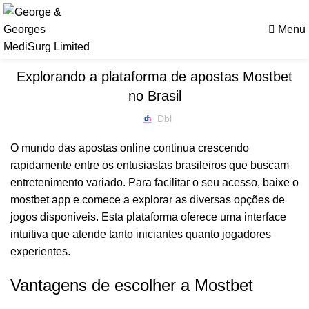
News
Menu
UNCATEGORIZED
Explorando a plataforma de apostas Mostbet
no Brasil
Dbl
O mundo das apostas online continua crescendo
rapidamente entre os entusiastas brasileiros que buscam
entretenimento variado. Para facilitar o seu acesso, baixe o
mostbet app
e comece a explorar as diversas opções de
jogos disponíveis. Esta plataforma oferece uma interface
intuitiva que atende tanto iniciantes quanto jogadores
experientes.
Vantagens de escolher a Mostbet