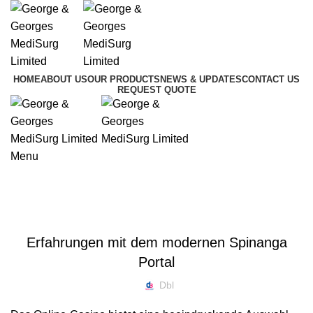
HOME
ABOUT US
OUR PRODUCTS
NEWS & UPDATES
CONTACT US
REQUEST QUOTE
Menu
News
UNCATEGORIZED
Erfahrungen mit dem modernen Spinanga
Portal
Dbl