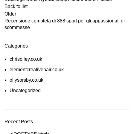
Back to list
Older
Recensione completa di 888 sport per gli appassionati di
scommesse
Categories
chrisolley.co.uk
elementcreativehair.co.uk
ollysorsby.co.uk
Uncategorized
Recent Posts