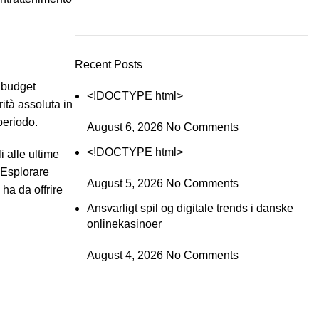
Recent Posts
l budget
<!DOCTYPE html>
ità assoluta in
periodo.
August 6, 2026
No Comments
<!DOCTYPE html>
i alle ultime
. Esplorare
August 5, 2026
No Comments
ha da offrire
Ansvarligt spil og digitale trends i danske
onlinekasinoer
August 4, 2026
No Comments