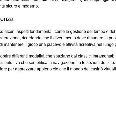
nte sicuro e moderno.
rienza
rso alcuni aspetti fondamentali come la gestione del tempo e de
derazione, ricordando che il divertimento deve rimanere la prior
i mantenere il gioco una piacevole attività ricreativa nel lungo 
oprire differenti modalità che spaziano dai classici intramontabil
ia intuitiva che semplifica la navigazione tra le sezioni del sito
re per apprezzare appieno ciò che il mondo dei casinò virtuali 