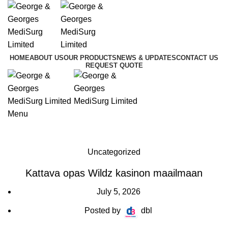
HOME
ABOUT US
OUR PRODUCTS
NEWS & UPDATES
CONTACT US
REQUEST QUOTE
Menu
News
Uncategorized
Kattava opas Wildz kasinon maailmaan
July 5, 2026
Posted by
dbl