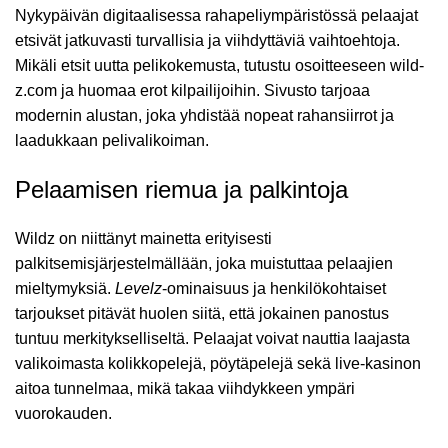
Nykypäivän digitaalisessa rahapeliympäristössä pelaajat
etsivät jatkuvasti turvallisia ja viihdyttäviä vaihtoehtoja.
Mikäli etsit uutta pelikokemusta, tutustu osoitteeseen
wild-
z.com
ja huomaa erot kilpailijoihin. Sivusto tarjoaa
modernin alustan, joka yhdistää nopeat rahansiirrot ja
laadukkaan pelivalikoiman.
Pelaamisen riemua ja palkintoja
Wildz on niittänyt mainetta erityisesti
palkitsemisjärjestelmällään, joka muistuttaa pelaajien
mieltymyksiä.
Levelz
-ominaisuus ja henkilökohtaiset
tarjoukset pitävät huolen siitä, että jokainen panostus
tuntuu merkitykselliseltä. Pelaajat voivat nauttia laajasta
valikoimasta kolikkopelejä, pöytäpelejä sekä live-kasinon
aitoa tunnelmaa, mikä takaa viihdykkeen ympäri
vuorokauden.