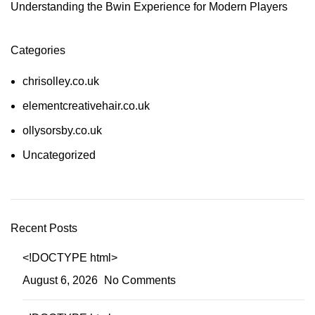
Understanding the Bwin Experience for Modern Players
Categories
chrisolley.co.uk
elementcreativehair.co.uk
ollysorsby.co.uk
Uncategorized
Recent Posts
<!DOCTYPE html>
August 6, 2026
No Comments