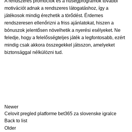
A rendszeres promóciók és a hűségprogramok további
motivációt adnak a rendszeres látogatáshoz, így a
játékosok mindig érezhetik a törődést. Érdemes
rendszeresen ellenőrizni a friss ajánlatokat, hiszen a
bónuszok jelentősen növelhetik a nyerési esélyeket. Ne
feledje, hogy a felelősségteljes játék a legfontosabb, ezért
mindig csak akkora összegekkel játsszon, amelyeket
biztonsággal nélkülözni tud.
Newer
Celovit pregled platforme bet365 za slovenske igralce
Back to list
Older