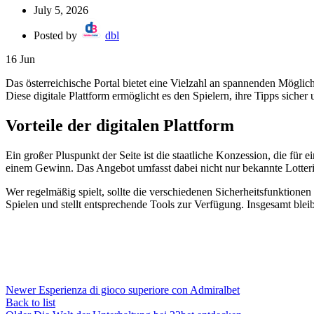
July 5, 2026
Posted by
dbl
16
Jun
Das österreichische Portal bietet eine Vielzahl an spannenden Möglichk
Diese digitale Plattform ermöglicht es den Spielern, ihre Tipps sich
Vorteile der digitalen Plattform
Ein großer Pluspunkt der Seite ist die staatliche Konzession, die für
einem Gewinn. Das Angebot umfasst dabei nicht nur bekannte Lotterie
Wer regelmäßig spielt, sollte die verschiedenen Sicherheitsfunktione
Spielen und stellt entsprechende Tools zur Verfügung. Insgesamt bleib
Newer
Esperienza di gioco superiore con Admiralbet
Back to list