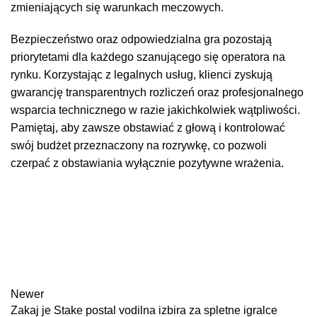
zmieniających się warunkach meczowych.
Bezpieczeństwo oraz odpowiedzialna gra pozostają
priorytetami dla każdego szanującego się operatora na
rynku. Korzystając z legalnych usług, klienci zyskują
gwarancję transparentnych rozliczeń oraz profesjonalnego
wsparcia technicznego w razie jakichkolwiek wątpliwości.
Pamiętaj, aby zawsze obstawiać z głową i kontrolować
swój budżet przeznaczony na rozrywkę, co pozwoli
czerpać z obstawiania wyłącznie pozytywne wrażenia.
Newer
Zakaj je Stake postal vodilna izbira za spletne igralce