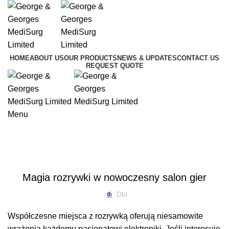
HOME
ABOUT US
OUR PRODUCTS
NEWS & UPDATES
CONTACT US
REQUEST QUOTE
Menu
News
UNCATEGORIZED
Magia rozrywki w nowoczesny salon gier
Dbl
Współczesne miejsca z rozrywką oferują niesamowite
wrażenia każdemu pasjonatowi elektroniki. Jeśli interesuje