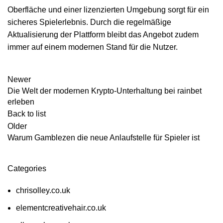
Oberfläche und einer lizenzierten Umgebung sorgt für ein
sicheres Spielerlebnis. Durch die regelmäßige
Aktualisierung der Plattform bleibt das Angebot zudem
immer auf einem modernen Stand für die Nutzer.
Newer
Die Welt der modernen Krypto-Unterhaltung bei rainbet
erleben
Back to list
Older
Warum Gamblezen die neue Anlaufstelle für Spieler ist
Categories
chrisolley.co.uk
elementcreativehair.co.uk