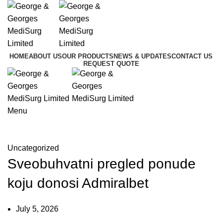
HOME
ABOUT US
OUR PRODUCTS
NEWS & UPDATES
CONTACT US
REQUEST QUOTE
Menu
News
Uncategorized
Sveobuhvatni pregled ponude
koju donosi Admiralbet
July 5, 2026