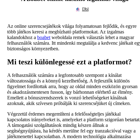
Dbl
Az online szerencsejátékok világa folyamatosan fejlődik, és egyre
több játékos keresi a megbízható platformokat. Az izgalmas
kalandokhoz a
boabet
weboldala remek választás lehet a magyar
felhasználók számára. Itt mindenki megtalálja a kedvenc játékait eg
biztonságos környezetben.
Mi teszi különlegessé ezt a platformot?
A felhasználók számára a legfontosabb szempont a kínálat
változatossága és a könnyű kezelhetőség. A fejlesztők különös
figyelmet fordítottak arra, hogy az oldal minden eszközön gyorsan
és akadozásmentesen fusson, így bárhonnan elérhető az élmény.
Emellett a bónuszrendszerek is vonzó lehetőségeket kínálnak
azoknak, akik szívesen próbálják ki szerencséjüket új címeken.
Végezetül érdemes megemlíteni a felelősségteljes játékkal
kapcsolatos irányelveket is, amelyeket a platform szigorúan betartat
A támogatási szolgáltatások mindig készen állnak a
segítségnyújtásra, ha kérdés merülne fel egy tranzakcióval vagy a
játékmenettel kapcsolatban. A modern technológia alkalmazása