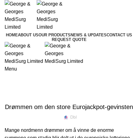
HOME
ABOUT US
OUR PRODUCTS
NEWS & UPDATES
CONTACT US
REQUEST QUOTE
Menu
News
UNCATEGORIZED
Drømmen om den store Eurojackpot-gevinsten
Dbl
Mange nordmenn drømmer om å vinne de enorme
summene som stadig blir delt ut i de europeiske lotteriene.