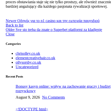
proces obstawiania staje się nie tylko prostszy, ale również znaczni
bardziej angażujący dla każdego pasjonata rywalizacji sportowej.
Newer
Οδηγός για το n1 casino και την εμπειρία παιχνιδιού
Back to list
Older
Sve sto treba da znate o Superbet platformi za kladjenje
Close
Categories
chrisolley.co.uk
elementcreativehair.co.uk
ollysorsby.co.uk
Uncategorized
Recent Posts
Bonusy kasyn online: wpływ na zachowanie graczy i budżet
rozrywkowy
August 9, 2026
No Comments
<!DOCTYPE html>