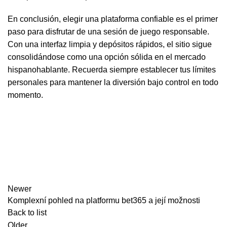
En conclusión, elegir una plataforma confiable es el primer
paso para disfrutar de una sesión de juego responsable.
Con una interfaz limpia y depósitos rápidos, el sitio sigue
consolidándose como una opción sólida en el mercado
hispanohablante. Recuerda siempre establecer tus límites
personales para mantener la diversión bajo control en todo
momento.
Newer
Komplexní pohled na platformu bet365 a její možnosti
Back to list
Older