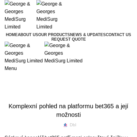
HOME
ABOUT US
OUR PRODUCTS
NEWS & UPDATES
CONTACT US
REQUEST QUOTE
Menu
News
UNCATEGORIZED
Komplexní pohled na platformu bet365 a její
možnosti
Dbl