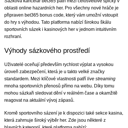
Sázková kancelář bet365 patří mezi celosvětové špičky v
oblasti online hazardních her. Pro všechny nové hráče je
připraven
bet365 bonus code
, který vám umožní vstoupit
do hry s výhodou. Tato platforma nabízí širokou škálu
sportovních sázek i kasinových her v jednom intuitivním
rozhraní.
Výhody sázkového prostředí
Uživatelé oceňují především rychlost výplat a vysokou
úroveň zabezpečení, která je u takto velké značky
standardem. Mezi klíčové vlastnosti patří
live streaming
mnoha sportovních přenosů přímo na webu. Díky tomu
mohou sázkaři sledovat dění v reálném čase a okamžitě
reagovat na aktuální vývoj zápasů.
Kromě sportovního sázení je k dispozici také sekce kasina,
která zahrnuje široký výběr her. Zde jsou některé z
hlavních kategorií, které platforma nabízí: